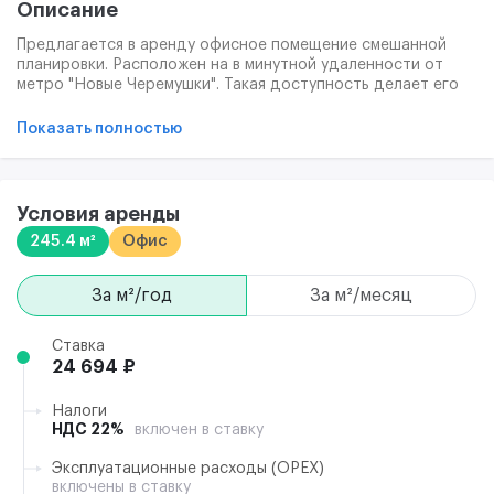
Описание
Предлагается в аренду офисное помещение смешанной
планировки. Расположен на в минутной удаленности от
метро "Новые Черемушки". Такая доступность делает его
привлекательным как для владельцев автомобилей, так и
для пользователей метрополитена. Инфраструктуру
Показать полностью
бизнес-центра Cherry Tower формирует ТЦ "Черемушки",
находящийся на первых трех этажах здания. Огромный
выбор магазинов, кафе, ресторанов, салонов связи,
отделений банков и многое другое делают контент
Условия аренды
бизнес-центра "Cherry Tower" одним из самых
245.4 м²
Офис
разнообразных среди конкурентов. На 4 и 5 этажах
находится крытая парковка.
за м²/год
за м²/месяц
Ставка
24 694 ₽
Налоги
НДС 22%
включен в ставку
Эксплуатационные расходы (ОРЕХ)
включены в ставку