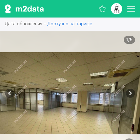
Дата обновления –
Доступно на тарифе
1
/
5