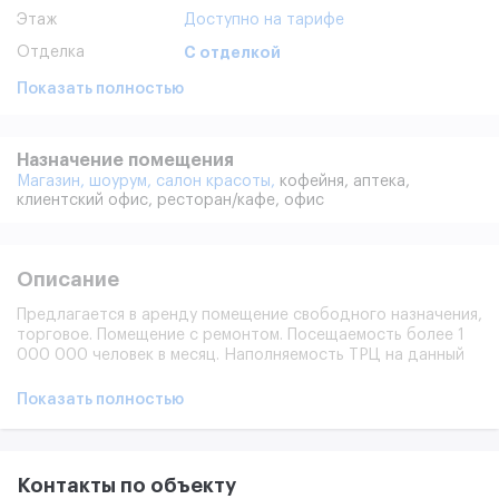
Этаж
Доступно на тарифе
Отделка
С отделкой
Показать полностью
Назначение помещения
Магазин,
шоурум,
салон красоты,
кофейня,
аптека,
клиентский офис,
ресторан/кафе,
офис
Описание
Предлагается в аренду помещение свободного назначения,
торговое. Помещение с ремонтом. Посещаемость более 1
000 000 человек в месяц. Наполняемость ТРЦ на данный
момент составляет 98,8%. На фото представлены примеры
помещений в торговом центре, а так же места общего
Показать полностью
пользования.
Контакты по объекту