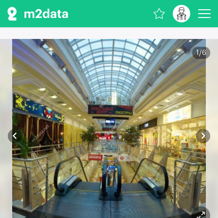
1
/
6