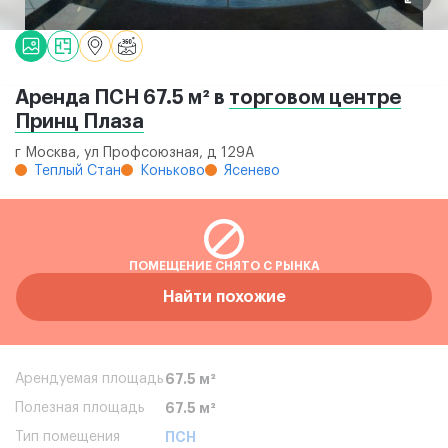
Аренда ПСН 67.5 м² в
торговом центре
Принц Плаза
г Москва, ул Профсоюзная, д 129А
Теплый Стан
Коньково
Ясенево
ПОМЕЩЕНИЕ СНЯТО С РЫНКА
Найти похожие
Арендуемая площадь
67.5 м²
Полезная площадь
67.5 м²
Тип помещения
ПСН