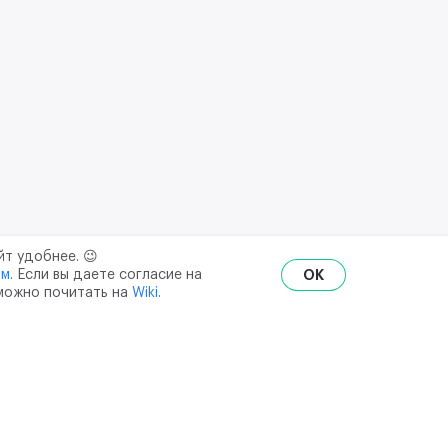
йт удобнее. 😉
ым
. Если вы даете согласие на
OK
 можно почитать на
Wiki
.
RU
ENG
₽
$
€
ональных данных