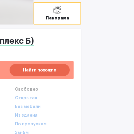
Панорама
плекс Б)
Найти похожие
Свободно
Открытая
Без мебели
Из здания
По пропускам
3м-5м