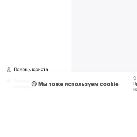
Помощь юриста
Э
Подписаться на
😉 Мы тоже используем cookie
П
рассылку
и
Пользовательское согла
Реклама и сотрудничес
+7 (499) 321 23 23 доб. 0