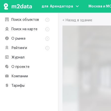
для  Арендатора
Москва и М
Поиск объектов
< Назад в здание
Аренда
Поиск на карте
Продажа
Аренда
О рынке
Здания
Продажа
Классификация
Коворкинги
Рейтинги
Здания
Терминология
Объекты
Коворкинги
Журнал
Премии по
Участники рынка
недвижимости
О проекте
Экологическая
сертификация
Компании
Полезные
ресурсы
Тарифы