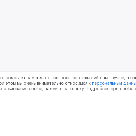
то помогает нам делать ваш пользовательский опыт лучше, а са
ри этом мы очень внимательно относимся к
персональным данн
спользование cookie, нажмите на кнопку. Подробнее про cookie
шение
Политика конфиденциальности
Обработка перс
тво
pr@m2data.net
01
+7 (958) 100 85 90