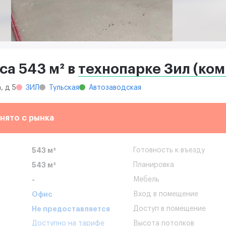
а 543 м² в
технопарке Зил (ком
, д 5
ЗИЛ
Тульская
Автозаводская
нято с рынка
543 м²
Готовность к въезду
543 м²
Планировка
-
Мебель
Офис
Вход в помещение
Не предоставляется
Доступ в помещение
Доступно на тарифе
Высота потолков