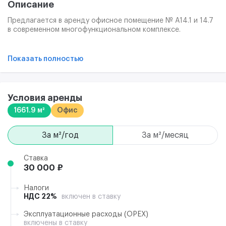
Описание
Предлагается в аренду офисное помещение № А14.1 и 14.7
в современном многофункциональном комплексе.
Формат отделки Shell & Core. Предоставляются каникулы 4
месяца, а при необходимости обсуждаем больший срок.
Показать полностью
Эффективная и продуманная планировка этажа
максимально задействует естественное освещение, что
улучшает настроение сотрудников и стимулирует их к
более продуктивной деятельности, а высокоскоростные
Условия аренды
лифты с интеллектуальной системой управления экономят
1661.9 м²
Офис
Ваше время и позволяют оперативно добраться до офиса
на любом этаже.
за м²/год
за м²/месяц
На фото представлены рендеры мест общего пользования.
Также предоставлена для примера типовая планировка
этажа в здании.
Ставка
30 000 ₽
Налоги
НДС 22%
включен в ставку
Эксплуатационные расходы (ОРЕХ)
включены в ставку