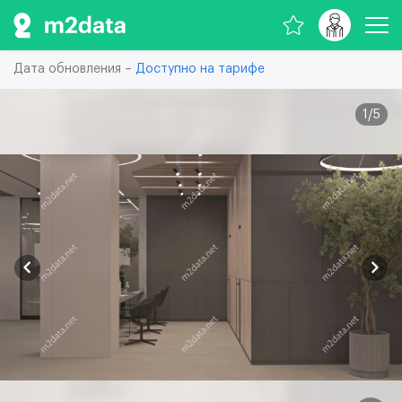
Дата обновления –
Доступно на тарифе
1
/
5