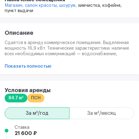
Магазин,
салон красоты,
шоурум,
химчистка,
кофейня,
пункт выдачи
Описание
Сдаётся в аренду коммерческое помещение. Выделенная
мощность 16,9 кВт. Технические характеристики: наличие
всех необходимых коммуникаций — водоснабжение,
канализация, электроснабжение. Отдельный вход. Есть
место под вывеску. Витринное остекление. Помещение без
Показать полностью
ремонта, что позволяет обустроить его по своему вкусу и
требованиям бизнеса. Предоставляются арендные
каникулы.
Условия аренды
84.7 м²
ПСН
за м²/год
за м²/месяц
Ставка
21 600 ₽