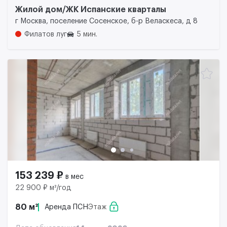
Жилой дом/ЖК Испанские кварталы
г Москва, поселение Сосенское, б-р Веласкеса, д 8
Филатов луг
5 мин.
153 239 ₽
в мес
22 900 ₽ м²/год
80 м²
Аренда ПСН
Этаж