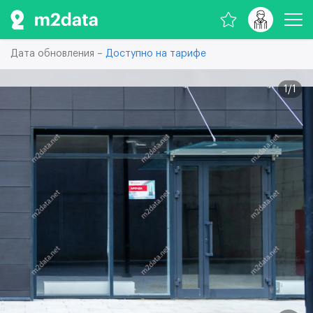
Дата обновления –
Доступно на тарифе
1
/
1