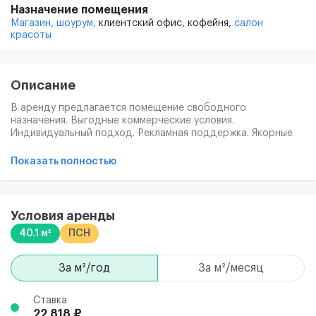
Назначение помещения
Магазин,
шоурум,
клиентский офис,
кофейня,
салон
красоты
Описание
В аренду предлагается помещение свободного
назначения. Выгодные коммерческие условия.
Индивидуальный подход. Рекламная поддержка. Якорные
арендаторы этажа - Моремания и Смешные цены
обеспечивает высокую проходимость и трафик
Показать полностью
покупателей, имеющих потребность в сопутствующих
товарах. На фото можно увидеть пример уже занятых
помещение подобного типа.
Условия аренды
40.1 м²
ПСН
за м²/год
за м²/месяц
Ставка
22 818 ₽