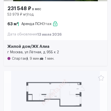
231 548 ₽
в мес
53 979 ₽ м²/год
63 м²
Аренда ПСН
Этаж
Дата обновления
13 июля 2026
Жилой дом/ЖК Алиа
г Москва, ул Лётная, д 95Б к 2
Спартак
9 мин.
1 мин.