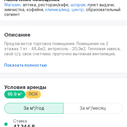
Магазин,
аптека,
ресторан/кафе,
шоурум,
пункт выдачи,
химчистка,
кофейня,
клиника/мед. центр,
образовательный
сегмент
Описание
Предлагается торговое помещение. Помещение на 2
этажах: 1 эт - 48,4м2, антресоль - 20,3м2. Тепловая завеса,
свой с/у, свои счетчики, приточно-вытяжная вентиляция,
техническая вентиляция, закладные под кондиционер.
Густонаселенный район, стихийная парковка перед
Показать полностью
помещением на дублере Ленинского. Предоставляются
каникулы на ремонт. Поток людей с района будет идти
вдоль помещения. Соседи - Азбука вкуса, 36,6, Лента,
Кенгуру, Стильные кухни. Помещение под чистовую
Условия аренды
отделку, витринные окна, 2 входа - на улицу и во
65.9 м²
ПСН
двор.Потолки 3 метра. Нужное количество Квт.
за м²/год
за м²/месяц
Ставка
47 344 ₽