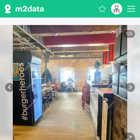
1
/
6