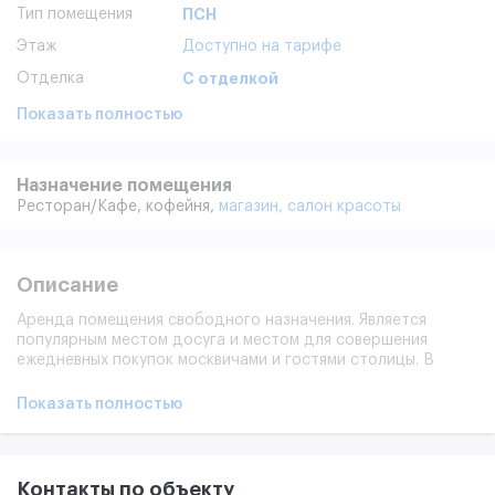
Тип помещения
ПСН
Этаж
Доступно на тарифе
Отделка
С отделкой
Показать полностью
Назначение помещения
Ресторан/кафе,
кофейня,
магазин,
салон красоты
Описание
Аренда помещения свободного назначения. Является
популярным местом досуга и местом для совершения
ежедневных покупок москвичами и гостями столицы. В
окружении БЦ, банки, офисы, элитные жк, посольства,
культурные и учебные заведения, рестораны, кафе, бары,
Показать полностью
брендовые магазины. Сверхинтенсивный пешеходный и
автомобильный трафик. Все центральные городские
коммуникации. Любые перепланировки. Высокий рекламный
потенциал. Можно шуметь.
Контакты по объекту