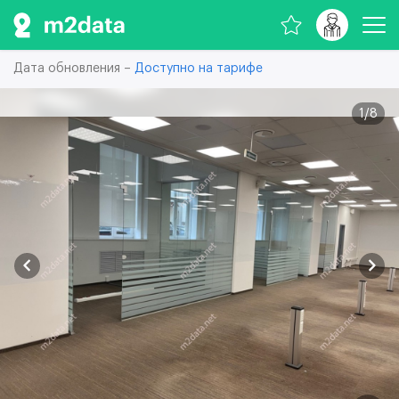
Дата обновления –
Доступно на тарифе
1
/
8