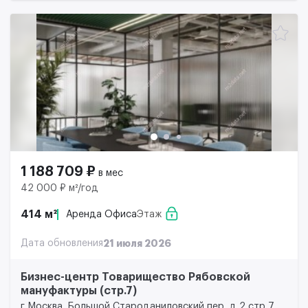
1 188 709 ₽
в мес
42 000 ₽ м²/год
414 м²
Аренда Офиса
Этаж
Дата обновления
21 июля 2026
Бизнес-центр Товарищество Рябовской
мануфактуры (стр.7)
г Москва, Большой Староданиловский пер, д 2 стр 7