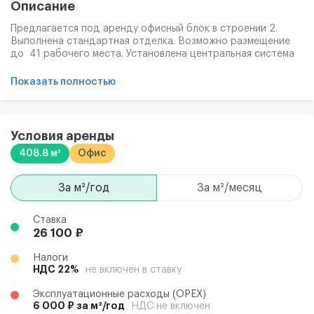
Описание
Предлагается под аренду офисный блок в строении 2.
Выполнена стандартная отделка. Возможно размещение
до 41 рабочего места. Установлена центральная система
вентиляции и кондиционирования с возможностью
индивидуальной настройки температуры и интенсивности
Показать полностью
потока воздуха, также имеется видеонаблюдение.
Помещение оснащено слаботочными сетями для
телефонии и интернет-доступа. Круглосуточный доступ в
офис.
Условия аренды
408.8 м²
Офис
за м²/год
за м²/месяц
Ставка
26 100 ₽
Налоги
НДС 22%
не включен в ставку
Эксплуатационные расходы (ОРЕХ)
6 000 ₽ за м²/год
НДС не включен