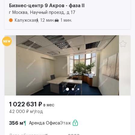
Бизнес-центр 9 Акров - фаза II
г Москва, Научный проезд, д 17
Калужская
12 мин.
1 мин.
1 022 631 ₽
в мес
42 000 ₽ м²/год
356 м²
Аренда Офиса
Этаж