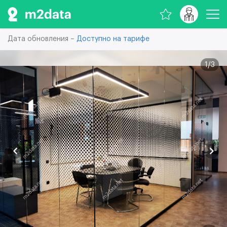
Дата обновления –
Доступно на тарифе
1
/
3