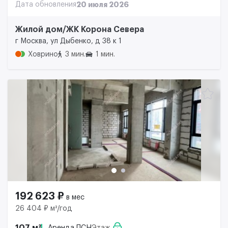
Дата обновления
20 июля 2026
Жилой дом/ЖК Корона Севера
г Москва, ул Дыбенко, д 38 к 1
Ховрино
3 мин.
1 мин.
192 623 ₽
в мес
26 404 ₽ м²/год
107 м²
Аренда ПСН
Этаж