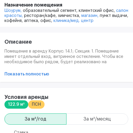
Назначение помещения
Шоурум,
образовательный сегмент,
клиентский офис,
салон
красоты,
ресторан/кафе,
химчистка,
магазин,
пункт выдачи,
кофейня,
аптека,
офис,
клиника/мед. центр
Описание
Помещение в аренду Корпус: 14.1; Секция: 1. Помещение
имеет отдельный вход, витринное остекление. Чтобы все
необходимое было рядом, будет реализовано на
территории 7 детских садов, 4 школы, поликлиника и
станция скорой помощи. Также для жителей откроются
Показать полностью
собственные торговый и физкультурно-оздоровительный
центры. Приватные дворы без машин станут
пространством для тихого отдыха. Площадки для занятий
спортом и активных игр — местом, где можно развлекаться
Условия аренды
всей семьей.
122.9 м²
ПСН
за м²/год
за м²/месяц
Ставка