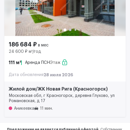
186 684 ₽
в мес
24 600 ₽ м²/год
111 м²
Аренда ПСН
Этаж
Дата обновления
28 июля 2026
Жилой дом/ЖК Новая Рига (Красногорск)
Московская обл, г Красногорск, деревня Глухово, ул
Романовская, д 17
Аникеевка
11 мин.
Предложение не является публичной офертой.
Собственник