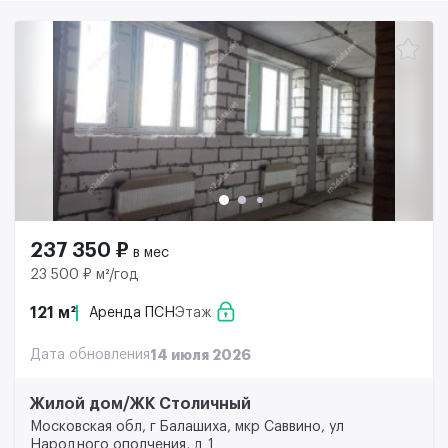
237 350 ₽
в мес
23 500 ₽ м²/год
121 м²
Аренда ПСН
Этаж
Дата обновления
14 июля 2026
Жилой дом/ЖК Столичный
Московская обл, г Балашиха, мкр Саввино, ул
Народного ополчения, д 1