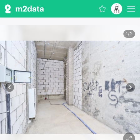
1
/
2