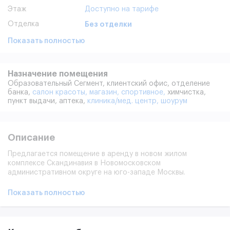
Этаж
Доступно на тарифе
Отделка
Без отделки
Показать полностью
Назначение помещения
Образовательный Сегмент,
клиентский офис,
отделение
банка,
салон красоты,
магазин,
спортивное,
химчистка,
пункт выдачи,
аптека,
клиника/мед. центр,
шоурум
Описание
Предлагается помещение в аренду в новом жилом
комплексе Скандинавия в Новомосковском
административном округе на юго-западе Москвы.
Помещение располагается в корпусе 4.1.
Показать полностью
Разрешенная электрическая мощность 12,7 кВт с
возможностью увеличения. Тех. параметры вентиляции
Ø100, Ø160.
Представлены типовые фотографии помещения без