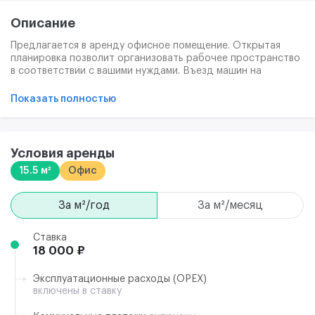
Описание
Предлагается в аренду офисное помещение. Открытая
планировка позволит организовать рабочее пространство
в соответствии с вашими нуждами. Въезд машин на
территорию бесплатно, по пропускам, пешеходам проход
свободный на территорию и в здание. Охрана и уборка
Показать полностью
уличной территории включены в стоимость, связь,
интернет и уборка офисов оплачиваются отдельно.
Предоставление юридического адреса бесплатно.
Условия аренды
15.5 м²
Офис
за м²/год
за м²/месяц
Ставка
18 000 ₽
Эксплуатационные расходы (ОРЕХ)
включены в ставку