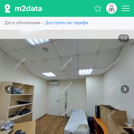
Дата обновления –
Доступно на тарифе
1
/
2