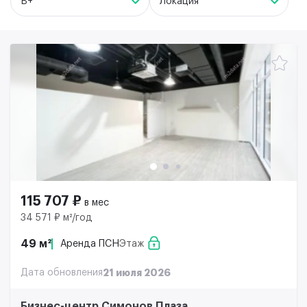
B+
Локация
115 707 ₽
в мес
34 571 ₽ м²/год
49 м²
Аренда ПСН
Этаж
Дата обновления
21 июля 2026
Бизнес-центр Симонов Плаза