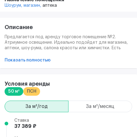
Шоурум,
магазин,
аптека
Описание
Предлагается под аренду торговое помещение №2.
Атриумное освещение. Идеально подойдет для магазина,
аптеки, шоу-рума, салона красоты или химчистки. Есть
вывод для мокрой точки (ХВС, ГВС). Разрешенная
электрическая мощность 16 кВт. Приточно-вытяжная
Показать полностью
вентиляция и центральное кондиционирование. Трафик до
100 000 человек в месяц. Круглосуточная охрана и
видеонаблюдение, пропускная система. Центральная
служба ресепшн.
Условия аренды
50 м²
ПСН
за м²/год
за м²/месяц
Ставка
37 389 ₽