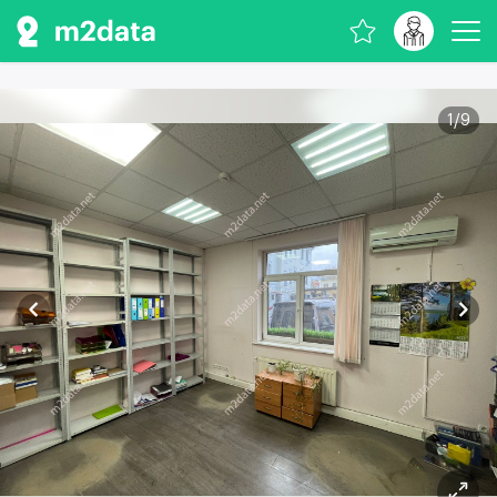
1
/
9