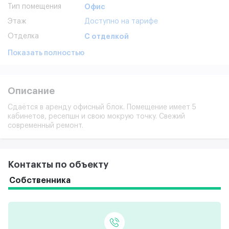
Тип помещения
Офис
Этаж
Доступно на тарифе
Отделка
С отделкой
Показать полностью
Описание
Сдаётся в аренду офисный блок. Помещение имеет 5
кабинетов, ресепшн и свою мокрую точку. Свежий
современный ремонт.
Контакты по объекту
Собственника