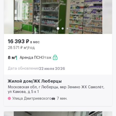
16 393 ₽
в мес
28 571 ₽ м²/год
8 м²
Аренда ПСН
Этаж
Дата обновления
22 июля 2026
Жилой дом/ЖК Люберцы
Московская обл, г Люберцы, мкр Зенино ЖК Самолёт,
ул Камова, д 5 к 1
Улица Дмитриевского
7 мин.