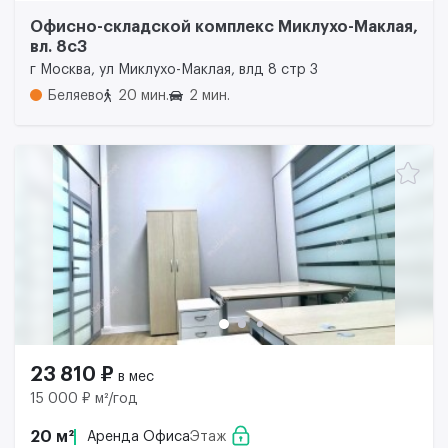
Офисно-складской комплекс Миклухо-Маклая,
вл. 8с3
г Москва, ул Миклухо-Маклая, влд 8 стр 3
Беляево
20 мин.
2 мин.
23 810 ₽
в мес
15 000 ₽ м²/год
20 м²
Аренда Офиса
Этаж