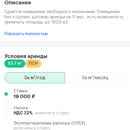
Описание
Сдается помещение свободного назначение. Помещение
без отделки, договор аренды на 11 мес., есть возможность
увеличить площадь до 183,5 м2.
Использование обсуждается с собственинком. Высота
потолка 3,3 м. Размещение вывески на фасаде
Показать полностью
обсуждается.
Депозит 1 месяц + оплата коммунальных услуг за 3 месяца,
рассчитывается отдельно. Предоставление юридического
адреса обсуждается.
Условия аренды
63.7 м²
ПСН
за м²/год
за м²/месяц
Ставка
19 000 ₽
Налоги
НДС 22%
включен в ставку
Эксплуатационные расходы (ОРЕХ)
включены в ставку