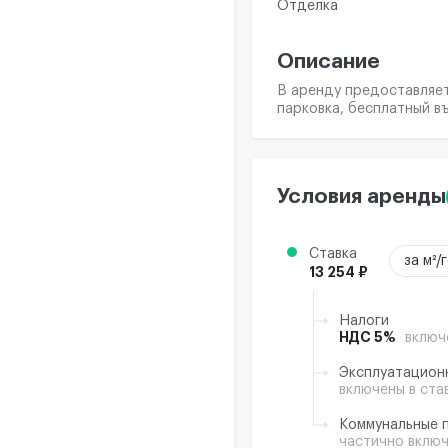
Отделка
Описание
В аренду предоставляетс
парковка, бесплатный в
Условия аренды
Ставка
за м²/
13 254 ₽
Налоги
НДС 5%
включ
Эксплуатацион
включены в ста
Коммунальные 
частично вклю