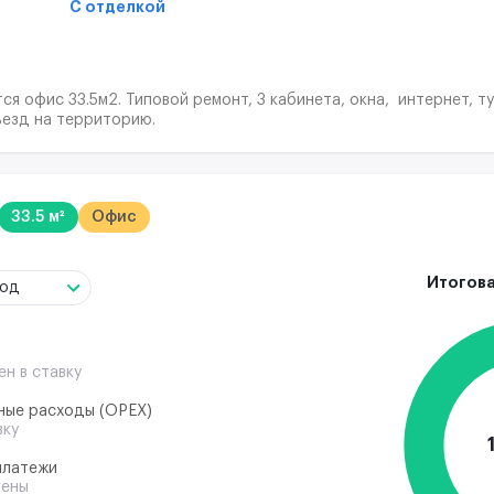
С отделкой
я офис 33.5м2. Типовой ремонт, 3 кабинета, окна, интернет, т
ъезд на территорию.
33.5 м²
Офис
Итогова
год
ен в ставку
ные расходы (ОРЕХ)
вку
платежи
чены