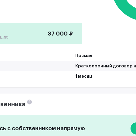
37 000 ₽
ацию
Прямая
Краткосрочный договор н
1 месяц
?
венника
ь с собственником напрямую