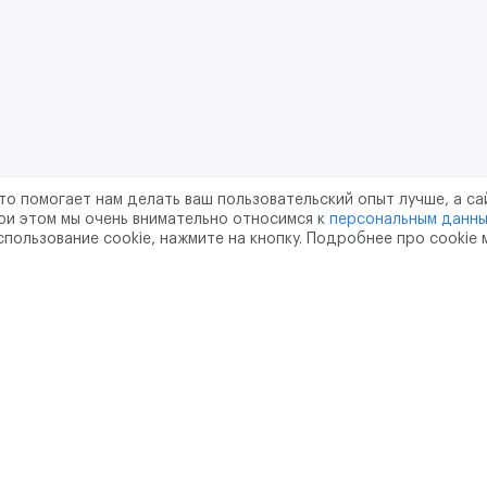
то помогает нам делать ваш пользовательский опыт лучше, а са
ри этом мы очень внимательно относимся к
персональным данн
спользование cookie, нажмите на кнопку. Подробнее про cookie
шение
Политика конфиденциальности
Обработка перс
тво
pr@m2data.net
01
+7 (958) 100 85 90
751181040
ОГРН - 1207700187089
, РФ, г. Москва, вн.тер.г. муниципальный округ Донской, Варшав