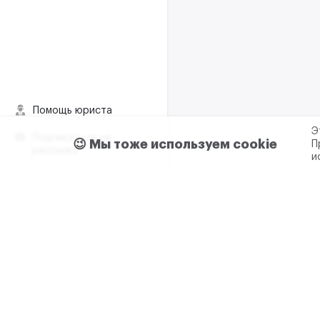
Помощь юриста
Э
Подписаться на
😉 Мы тоже используем cookie
П
рассылку
и
Пользовательское согла
Реклама и сотрудничес
+7 (499) 321 23 23 доб. 0
ООО "М2ДАТА"
ИНН - 7
Юридический адрес: 117105
д. 1А