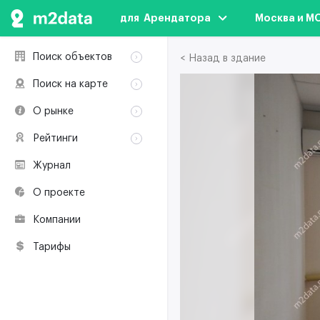
для  Арендатора
Москва и М
Поиск объектов
< Назад в здание
Аренда
Поиск на карте
Продажа
Аренда
О рынке
Здания
Продажа
Классификация
Коворкинги
Рейтинги
Здания
Терминология
Объекты
Коворкинги
Журнал
Премии по
Участники рынка
недвижимости
О проекте
Экологическая
сертификация
Компании
Полезные
ресурсы
Тарифы