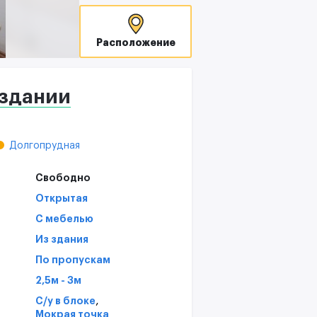
В
T
Расположение
С
здании
Долгопрудная
Свободно
Открытая
С мебелью
Из здания
По пропускам
2,5м - 3м
,
С/у в блоке
Мокрая точка