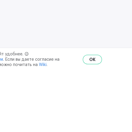
йт удобнее. 😉
ым
. Если вы даете согласие на
OK
 можно почитать на
Wiki
.
RU
ENG
₽
$
€
ональных данных
API
ское ш.,
© 2020-2026 m2data, Inc.