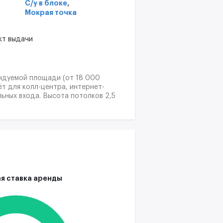
,
С/у в блоке
Мокрая точка
кт выдачи
ендуемой площади (от 18 000
т для колл-центра, интернет-
льных входа. Высота потолков 2,5
одный и автомобильный трафик.
я ставка аренды