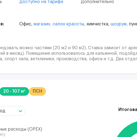
ь
Доступно на тарифе
Дополнительно
я:
Офис,
магазин,
салон красоты,
химчистка,
шоурум,
пун
ндoвать мoжнo чacтями (20 м2 и 90 м2). Ставка зависит от ар
ей в месяц). Помещение использовалось для кальянной, подойдё
а, спорт зала, ветклиники, производства, офиса и т.д. Два отде
предоставляется юридический адрес (43 ифнс). Большой пешех
ка стихийная.
20 - 107 м²
ПСН
Итогова
год
ные расходы (ОРЕХ)
вку