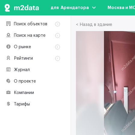
для  Арендатора
Москва и М
Поиск объектов
< Назад в здание
Аренда
Поиск на карте
Продажа
Аренда
О рынке
Здания
Продажа
Классификация
Коворкинги
Рейтинги
Здания
Терминология
Объекты
Коворкинги
Журнал
Премии по
Участники рынка
недвижимости
О проекте
Экологическая
сертификация
Компании
Полезные
ресурсы
Тарифы