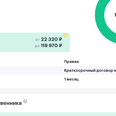
!
22 320 ₽
от
119 970 ₽
до
Прямая
Краткосрочный договор н
1 месяц
?
венника