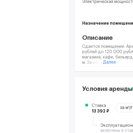
Электрическая мощност
Назначение помещени
Описание
Сдается помещение. Аpe
рублей до 120 000 рубл
магазина, кафе, бильярд
Далее
м. За отдельную плату 
Доступ 24 часа. Парков
Условия аренды
Ставка
за м²/
13 392 ₽
Эксплуатацион
включены в ста