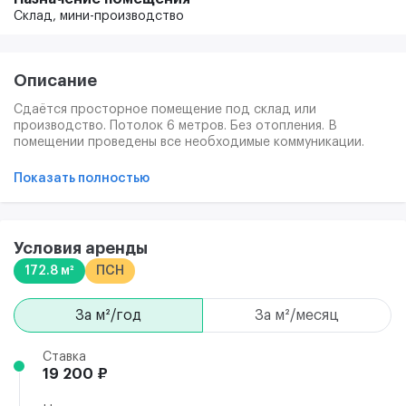
Склад,
мини-производство
Описание
Сдаётся просторное помещение под склад или
производство. Потолок 6 метров. Без отопления. В
помещении проведены все необходимые коммуникации.
Здания без лифта. Кондиционирование, вентиляция,
пожарная сигнализация. Возможно проведение мокрой
Показать полностью
точки.
Условия аренды
172.8 м²
ПСН
за м²/год
за м²/месяц
Ставка
19 200 ₽