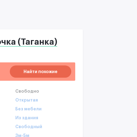
чка (Таганка)
Найти похожие
Свободно
Открытая
Без мебели
Из здания
Свободный
3м-5м