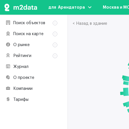
для  Арендатора
Москва и М
Поиск объектов
< Назад в здание
Аренда
Поиск на карте
Продажа
Аренда
О рынке
Здания
Продажа
Классификация
Коворкинги
Рейтинги
Здания
Терминология
Объекты
Коворкинги
Журнал
Премии по
Участники рынка
недвижимости
О проекте
Экологическая
сертификация
Компании
Полезные
ресурсы
Тарифы