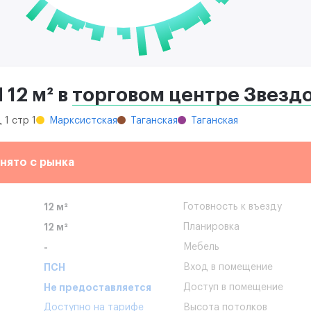
12 м² в
торговом центре Звездо
 1 стр 1
Марксистская
Таганская
Таганская
нято с рынка
12 м²
Готовность к въезду
12 м²
Планировка
-
Мебель
ПСН
Вход в помещение
Не предоставляется
Доступ в помещение
Доступно на тарифе
Высота потолков