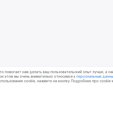
то помогает нам делать ваш пользовательский опыт лучше, а са
ри этом мы очень внимательно относимся к
персональным данн
спользование cookie, нажмите на кнопку. Подробнее про cookie
шение
Политика конфиденциальности
Обработка перс
тво
pr@m2data.net