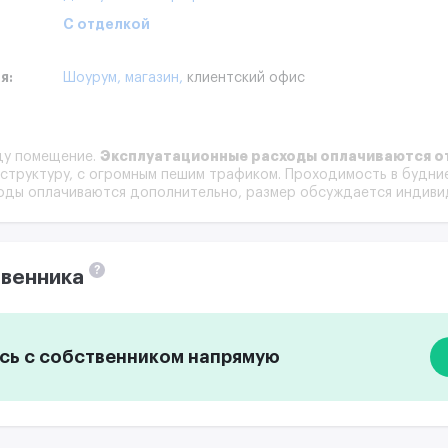
С отделкой
я:
Шоурум,
магазин,
клиентский офис
Эксплуатационные расходы оплачиваются о
ду помещение.
труктуру, с огромным пешим трафиком. Проходимость в будние
оды оплачиваются дополнительно, размер обсуждается индиви
?
венника
ь с собственником напрямую