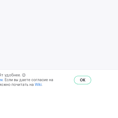
йт удобнее. 😉
ым
. Если вы даете согласие на
OK
 можно почитать на
Wiki
.
RU
ENG
₽
$
€
ональных данных