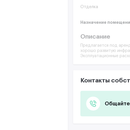
Отделка
Назначение помещени
Описание
Предлагается под арен
хорошо развитую инфрас
Эксплуатационные расх
Контакты собст
Общайтес