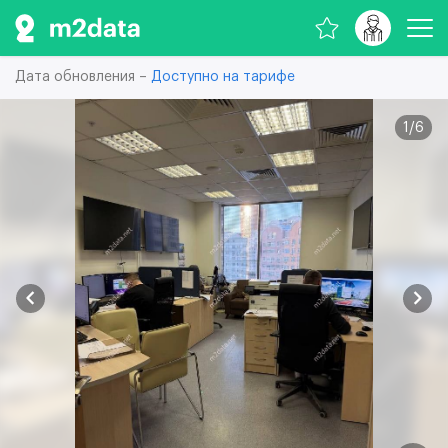
Дата обновления –
Доступно на тарифе
1
/
6