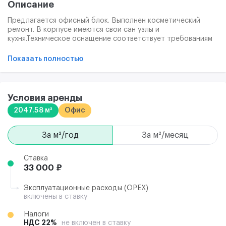
Описание
Предлагается офисный блок. Выполнен косметический
ремонт. В корпусе имеются свои сан узлы и
кухня.Техническое оснащение соответствует требованиям
пожарной безопасности и санитарным нормам. Охрана,
доступ 24/7. Инфраструктура включает в себя:
Показать полностью
корпоративные автобусы, рестораны, корпоративная
столовая, 2-уровневая подземная парковка, наземная
парковка, собственная управляющая и эксплуатирующая
организация, зал для мероприятий, прямой лифт с
Условия аренды
подземной парковки.
2047.58 м²
Офис
за м²/год
за м²/месяц
Ставка
33 000 ₽
Эксплуатационные расходы (ОРЕХ)
включены в ставку
Налоги
НДС 22%
не включен в ставку