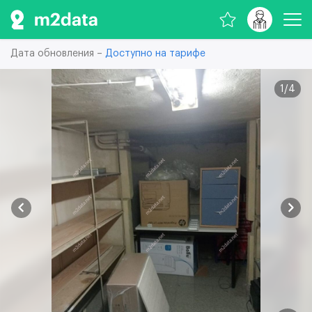
Дата обновления –
Доступно на тарифе
1
/
4