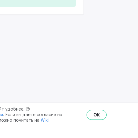
йт удобнее. 😉
ым
. Если вы даете согласие на
OK
 можно почитать на
Wiki
.
RU
ENG
₽
$
€
ональных данных