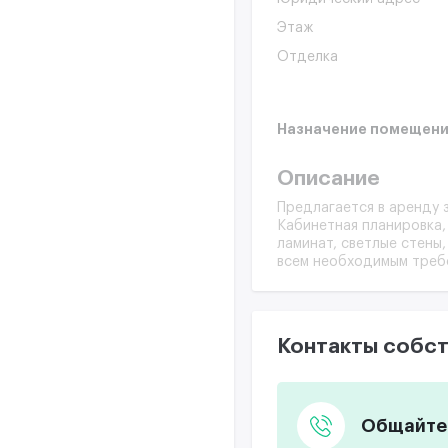
Этаж
Отделка
Назначение помещени
Описание
Предлагается в аренду з
Кабинетная планировка,
ламинат, светлые стены
всем необходимым треб
Контакты собст
Общайтес