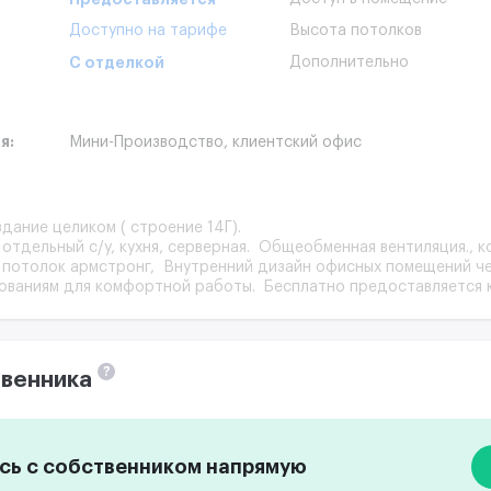
Доступно на тарифе
Высота потолков
С отделкой
Дополнительно
я:
Мини-Производство,
клиентский офис
дание целиком ( строение 14Г).
 отдельный с/у, кухня, серверная. Общеобменная вентиляция., 
, потолок армстронг, Внутренний дизайн офисных помещений ч
ованиям для комфортной работы. Бесплатно предоставляется 
?
венника
ь с собственником напрямую