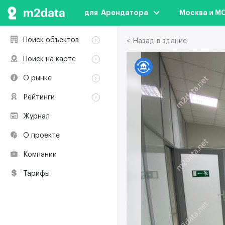
для  Арендатора
Москва и М
Поиск объектов
< Назад в здание
Аренда
Поиск на карте
Продажа
Аренда
О рынке
Здания
Продажа
Классификация
Коворкинги
Рейтинги
Здания
Терминология
Объекты
Коворкинги
Журнал
Премии по
Участники рынка
недвижимости
О проекте
Экологическая
сертификация
Компании
Полезные
ресурсы
Тарифы