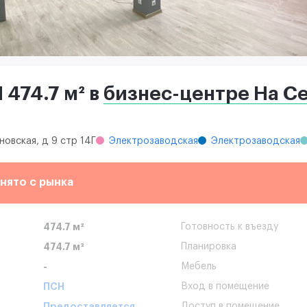
474.7 м² в
бизнес-центре На Се
новская, д 9 стр 14Г
Электрозаводская
Электрозаводская
нято с рынка
474.7 м²
Готовность к въезду
474.7 м²
Планировка
-
Мебель
ПСН
Вход в помещение
Предоставляется
Доступ в помещение