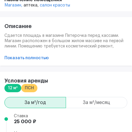
Магазин,
аптека,
салон красоты
Описание
Сдается площадь в магазине Пятерочка перед кассами.
Магазин расположен в большом жилом массиве на первой
линии. Помещению требуется косметический ремонт,
установка рольставней. Вид деятельности любой-кроме
табачных изделий.
Показать полностью
Условия аренды
12 м²
ПСН
за м²/год
за м²/месяц
Ставка
25 000 ₽