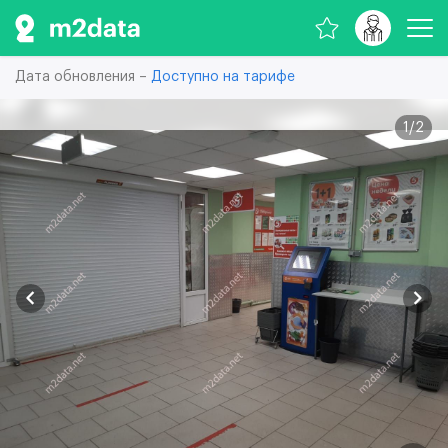
Дата обновления –
Доступно на тарифе
1
/
2