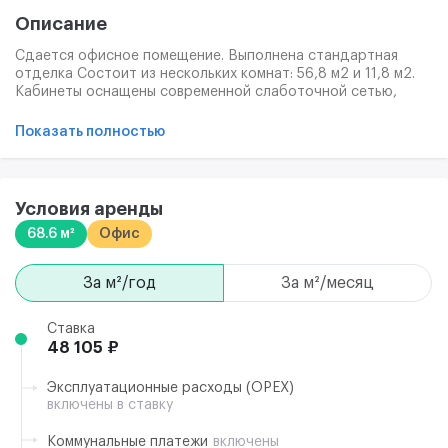
Описание
Сдается офисное помещение. Выполнена стандартная
отделка Состоит из нескольких комнат: 56,8 м2 и 11,8 м2.
Кабинеты оснащены современной слаботочной сетью,
обеспечивающей подключение телефонии и интернета.
Техническое оснащение помещения полностью
Показать полностью
соответствует установленным нормам пожарной
безопасности и санитарно эпидемиологическим
требованиям. С/у на этаже.
Условия аренды
68.6 м²
Офис
за м²/год
за м²/месяц
Ставка
48 105 ₽
Эксплуатационные расходы (ОРЕХ)
включены в ставку
Коммунальные платежи
включены