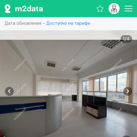
Дата обновления –
Доступно на тарифе
1
/
4