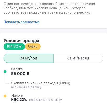
Офисное помещение в аренду. Помещение обеспечено
необходимым техническим оснащением, которое
соответствует пожарным и санэпидемиологическим
нормам, что позволяет обеспечить безопасность и
здоровье сотрудников. Стоит отметить, что помещение
Показать полностью
оборудовано слаботочными сетями, а именно телефонией
и доступом к сети Интернет. Однако, стоимость интернета
не включена в арендную плату, а также не включена уборка
помещения. Санитарный узел находится на этаже.
Условия аренды
104.32 м²
Офис
за м²/год
за м²/месяц
Ставка
55 000 ₽
Эксплуатационные расходы (ОРЕХ)
включены в ставку
Налоги
НДС 22%
не включен в ставку