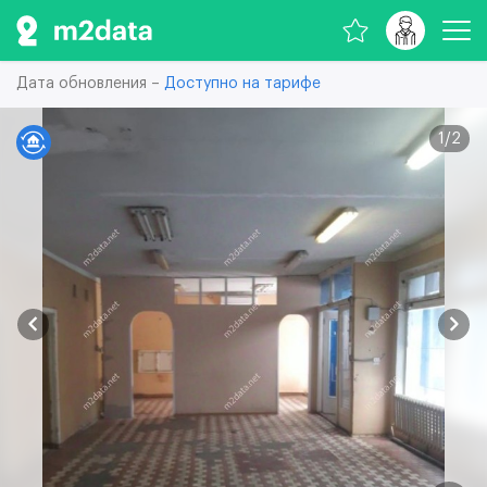
Дата обновления –
Доступно на тарифе
1
/
2