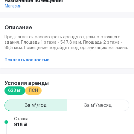
Назначение помещения
Магазин
Описание
Предлагается рассмотреть аренду отдельно стоящего
здания. Площадь 1 этажа - 547,8 кв.м. Площадь 2 этажа -
85,5 кв.м. Помещение подойдет под организацию магазина.
Коммуникации: э/э, отопление, ХВС, удобный заезд для
грузового транспорта, парковка на территории.
Показать полностью
Условия аренды
633 м²
ПСН
за м²/год
за м²/месяц
Ставка
918 ₽