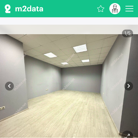
1
/
5