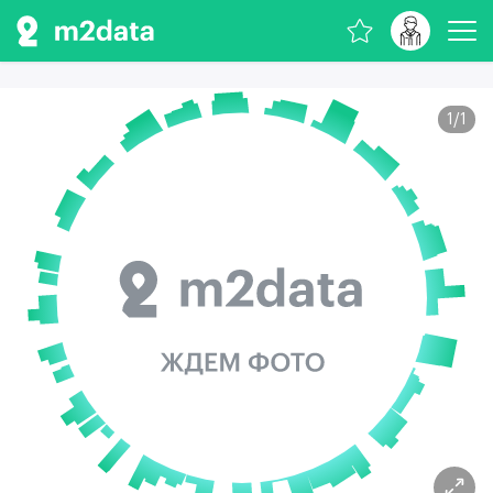
1
/
1