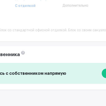
С отделкой
Дополнительно
блок со стандартной офисной отделкой. Блок со своим сан.узло
?
венника
ь с собственником напрямую