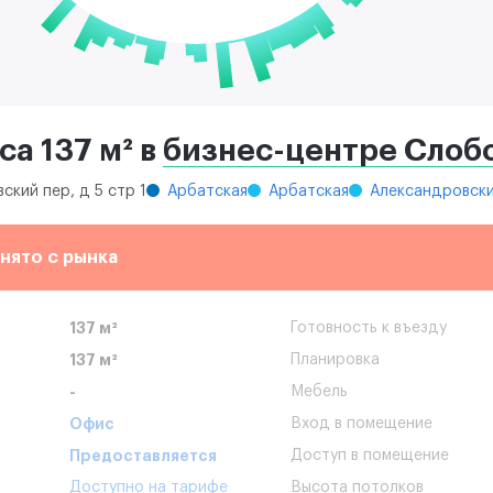
а 137 м² в
бизнес-центре Слоб
ский пер, д 5 стр 1
Арбатская
Арбатская
Александровски
нято с рынка
137 м²
Готовность к въезду
137 м²
Планировка
-
Мебель
Офис
Вход в помещение
Предоставляется
Доступ в помещение
Доступно на тарифе
Высота потолков