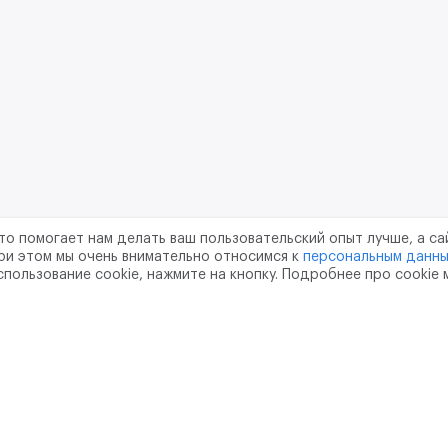
то помогает нам делать ваш пользовательский опыт лучше, а са
ри этом мы очень внимательно относимся к
персональным данн
спользование cookie, нажмите на кнопку. Подробнее про cookie
шение
Политика конфиденциальности
Обработка перс
тво
pr@m2data.net
01
+7 (958) 100 85 90