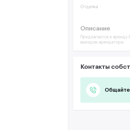
Отделка
Описание
Предлагается в аренду 
выездом арендатора.
Контакты собст
Общайтес