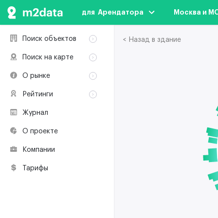
для  Арендатора
Москва и М
Поиск объектов
< Назад в здание
Аренда
Поиск на карте
Продажа
Аренда
О рынке
Здания
Продажа
Классификация
Коворкинги
Рейтинги
Здания
Терминология
Объекты
Коворкинги
Журнал
Премии по
Участники рынка
недвижимости
О проекте
Экологическая
сертификация
Компании
Полезные
ресурсы
Тарифы