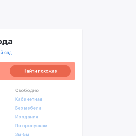
ода
й сад
Найти похожие
Свободно
Кабинетная
Без мебели
Из здания
По пропускам
3м-5м