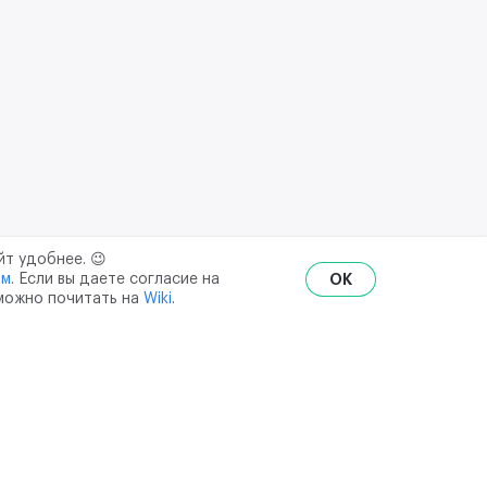
йт удобнее. 😉
ым
. Если вы даете согласие на
OK
 можно почитать на
Wiki
.
RU
ENG
₽
$
€
ональных данных