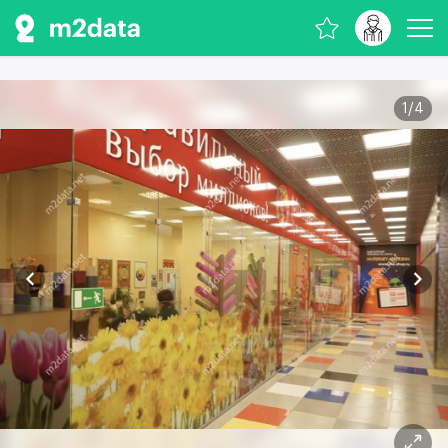
1
/
4