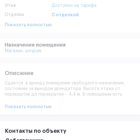
Этаж
Доступно на тарифе
Отделка
С отделкой
Показать полностью
Назначение помещения
Магазин,
шоурум
Описание
Сдается в аренду помещение свободного назначения,
состоянии за выездом арендатора. Высота этажа от
перекрытия до перекрытия – 4,4 м. В помощении есть
мокрая точка. Срок освобождения помещения 40 дней с
даты оплаты новым арендатором обеспечительного
Показать полностью
взноса. Имеется подземная платная парковка ( -2, -3 этажи)
и бесплатная наземная - западный фасад.
Контакты по объекту