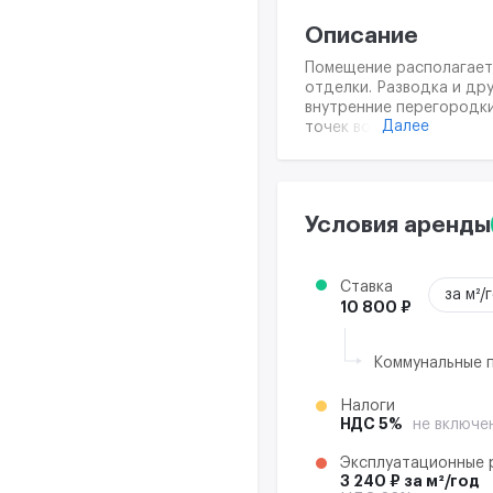
Описание
Помещение располагаетс
отделки. Разводка и др
внутренние перегородки
Далее
точек возможна по запр
Кондиционирование пред
уборка офиса (при заказ
обслуживание помещения
переговоров (на 16 чело
Условия аренды
Просьба обратить внима
конкретному помещению
Ставка
за м²/
10 800 ₽
Коммунальные 
Налоги
НДС 5%
не включен
Эксплуатационные 
3 240 ₽ за м²/год