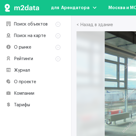
для  Арендатора
Москва и М
Поиск объектов
< Назад в здание
Аренда
Поиск на карте
Продажа
Аренда
О рынке
Здания
Продажа
Классификация
Коворкинги
Рейтинги
Здания
Терминология
Объекты
Коворкинги
Журнал
Премии по
Участники рынка
недвижимости
О проекте
Экологическая
сертификация
Компании
Полезные
ресурсы
Тарифы