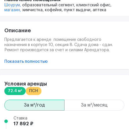
Шоурум,
образовательный сегмент,
клиентский офис,
магазин,
химчистка,
кофейня,
пункт выдачи,
аптека
Описание
Предлагается к аренде помещение свободного
назначения в корпусе 10, секция 8. Сдача дома - сдан.
Ремонт производится за счет и силами Арендатора.
Ремонт помещения возможно начать когда пройдет
внутренняя приемка и помещение будет передано
Показать полностью
арендатору по акту доступа. Эксплуатационные услуги
оплачиваются отдельным счётом, подробности на
просмотре помещения. Юридический адрес
предоставляется в индивидуальном порядке (обсуждается
Условия аренды
на просмотре помещения).
72.4 м²
ПСН
В «Остафьево» есть плейхаб «Маяк», который
соответствует мировым стандартам безопасности и
качества. Внутри парка — тематические острова для детей
за м²/год
за м²/месяц
разных возрастов, лавочки и беседки для родителей.
Ставка
17 892 ₽