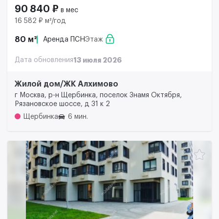
90 840 ₽
в мес
16 582 ₽ м²/год
80 м²
Аренда ПСН
Этаж
Дата обновления
13 июля 2026
Жилой дом/ЖК Алхимово
г Москва, р-н Щербинка, поселок Знамя Октября,
Рязановское шоссе, д 31 к 2
Щербинка
6 мин.