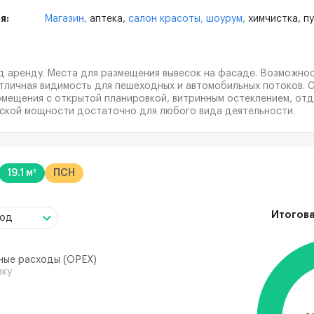
я:
Магазин,
аптека,
салон красоты,
шоурум,
химчистка,
пу
 аренду. Места для размещения вывесок на фасаде. Возможнос
тличная видимость для пешеходных и автомобильных потоков.
омещения с открытой планировкой, витринным остеклением, от
еской мощности достаточно для любого вида деятельности.
19.1 м²
ПСН
Итогова
год
ные расходы (ОРЕХ)
вку