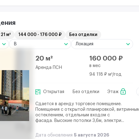
ения
 21 м²
144 000 - 176 000 ₽
Без отделки
B
Локация
20 м²
160 000 ₽
в мес
Аренда ПСН
94 118 ₽ м²/год
Открытая
Без отделки
Этаж
Сдается в аренду торговое помещение.
Помещения с открытой планировкой, витринны
остеклением, отдельным входом с
фасада. Высокие потолки 3,6м, электри...
5 августа 2026
Дата обновления