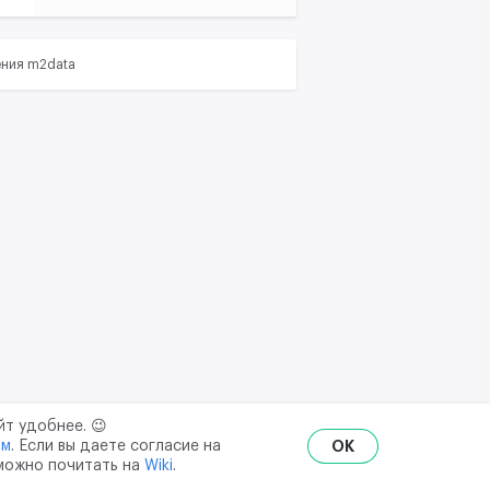
ения m2data
йт удобнее. 😉
ым
. Если вы даете согласие на
OK
 можно почитать на
Wiki
.