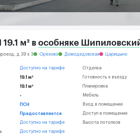
19.1 м² в
особняке Шипиловский
роезд, д 39 к 3
Орехово
Домодедовская
Царицыно
Доступно на тарифе
Отделка
19.1 м²
Готовность к въезду
19.1 м²
Планировка
-
Мебель
ПСН
Вход в помещение
Предоставляется
Доступ в помещение
Доступно на тарифе
Высота потолков
ь
Доступно на тарифе