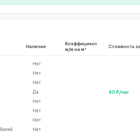
Коэффициент
Наличие
Стоимость за
м/м на м²
Нет
Нет
Нет
Да
40 ₽/час
Нет
а
Нет
Нет
обилей
Нет