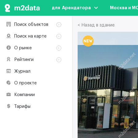
для  Арендатора
Москва и М
Поиск объектов
< Назад в здание
Аренда
Поиск на карте
Продажа
Аренда
О рынке
Здания
Продажа
Классификация
Коворкинги
Рейтинги
Здания
Терминология
Объекты
Коворкинги
Журнал
Премии по
Участники рынка
недвижимости
О проекте
Экологическая
сертификация
Компании
Полезные
ресурсы
Тарифы