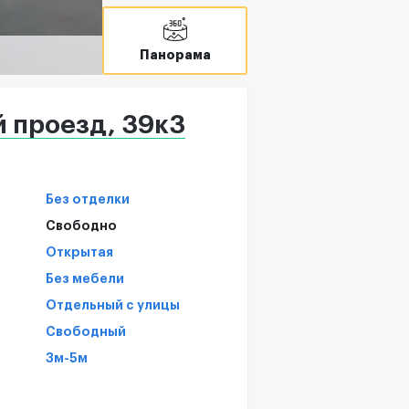
В
T
Панорама
С
 проезд, 39к3
Без отделки
Свободно
Открытая
Без мебели
Отдельный с улицы
Свободный
3м-5м