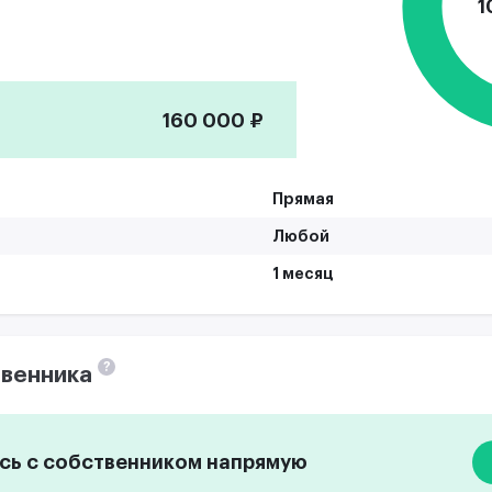
1
160 000 ₽
Прямая
Любой
1 месяц
?
венника
ь с собственником напрямую