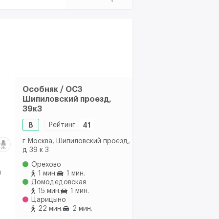
Особняк / ОСЗ
Шипиловский проезд,
39к3
B
Рейтинг
41
г Москва, Шипиловский проезд,
д 39 к 3
Орехово
м
1 мин.
1 мин.
Домодедовская
15 мин.
1 мин.
Царицыно
22 мин.
2 мин.