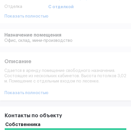
Отделка
С отделкой
Показать полностью
Назначение помещения
Офис,
склад,
мини-производство
Описание
Сдается в аренду помещение свободного назначения.
Состоящее из нескольких кабинетов. Высота потолков 3,02
м. Помещение с отдельным входом по лесенке.
Стандартная отделка. Максимальная эл. мощность 30 кВт.
Отедельный вход по лестнице.
Показать полностью
Помещение оснащено: слаботочными сетями - телефонией
и доступом к сети интернет. Техническое оснащение
соответствует пожарным и сан. эпидемиологическим
нормам.
Контакты по объекту
На территории имеется столовая. Арендаторам по
Собственника
согласованию предоставляются м.м на наземной парковке.