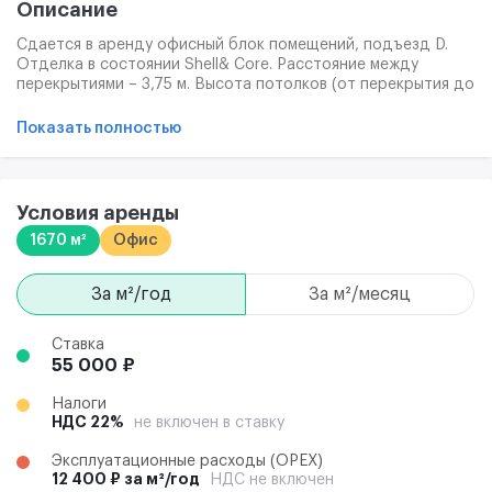
Описание
Сдается в аренду офисный блок помещений, подъезд D.
Отделка в состоянии Shell& Core. Расстояние между
перекрытиями – 3,75 м. Высота потолков (от перекрытия до
перекрытия): 1 этаж – 4,35 м., 2-7 этажи – 3,75 м. Договор
аренды от 3 лет. Доступ арендаторов 24/7. Современная
Показать полностью
инженерия. Профессиональная управляющая компания.
Оптоволоконная связь. Допустимая нагрузка перекрытия:
450 кг/кв.м. 9 скоростных лифтов. Охранная система,
система видеонаблюдения за зданием и прилегающей
Условия аренды
территорией. Система противопожарной защиты.
1670 м²
Офис
Многоуровневая система безопасности. Два независимых
источника питания. Центральная система
кондиционирования и вентиляции воздуха.
за м²/год
за м²/месяц
Ставка
55 000 ₽
Налоги
НДС 22%
не включен в ставку
Эксплуатационные расходы (ОРЕХ)
12 400 ₽ за м²/год
НДС не включен