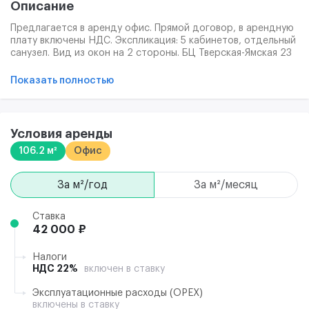
Описание
Предлагается в аренду офис. Прямой договор, в арендную
плату включены НДС. Экспликация: 5 кабинетов, отдельный
санузел. Вид из окон на 2 стороны. БЦ Тверская-Ямская 23
расположен на первой линии, в 3 минутах ходьбы от
станции метро Белорусская. Управляющая компания
Показать полностью
обеспечивает арендаторов полным набором сервисных
услуг. Безопасность работы в Бизнес-центре гарантирует
система видеонаблюдения и опытный ЧОП,
обеспечивающий круглосуточную охрану БЦ.
Условия аренды
106.2 м²
Офис
за м²/год
за м²/месяц
Ставка
42 000 ₽
Налоги
НДС 22%
включен в ставку
Эксплуатационные расходы (ОРЕХ)
включены в ставку