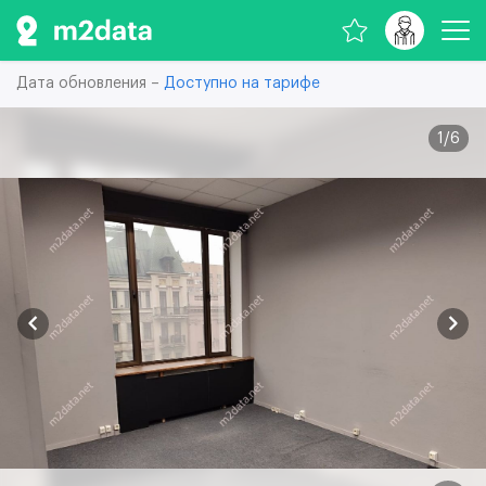
Дата обновления –
Доступно на тарифе
1
/
6