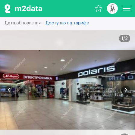
Дата обновления –
Доступно на тарифе
1
/
2