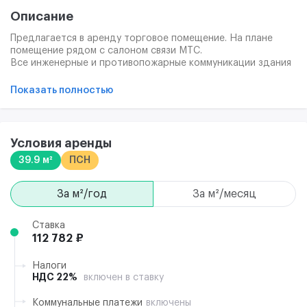
Описание
Предлагается в аренду торговое помещение. На плане
помещение рядом с салоном связи МТС.
Все инженерные и противопожарные коммуникации здания
соответствуют техническим нормам.
В ТРЦ имеется развитая инфрастуктура способствующая
Показать полностью
комфортной работе арендаторов, а также высокий
пешеходный трафик.
Все коммерческие условия обсуждаются индивидуально с
арендодателем.
Условия аренды
39.9 м²
ПСН
за м²/год
за м²/месяц
Ставка
112 782 ₽
Налоги
НДС 22%
включен в ставку
Коммунальные платежи
включены