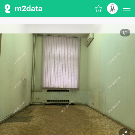
1
/
1