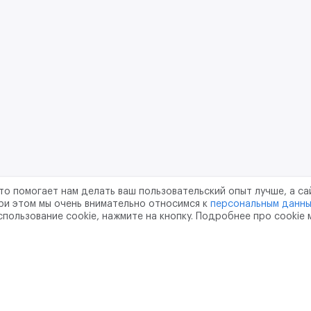
то помогает нам делать ваш пользовательский опыт лучше, а са
ри этом мы очень внимательно относимся к
персональным данн
спользование cookie, нажмите на кнопку. Подробнее про cookie
шение
Политика конфиденциальности
Обработка перс
тво
pr@m2data.net