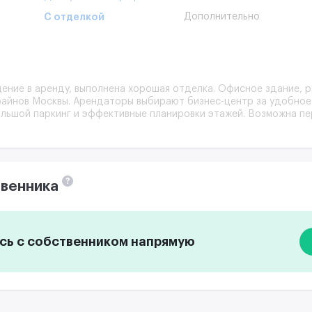
С отделкой
Дополнительно
ние в аренду, выполнена хорошая отделка. Офисное здание, р
райнов Москвы. Арендаторы выбирают бизнес-центр за удобное
льшой паркинг и эффективные планировки этажей. Возможна пе
редставлены типовые фотографии. При подписании договора до
о отделке и планировке.
?
венника
ь с собственником напрямую