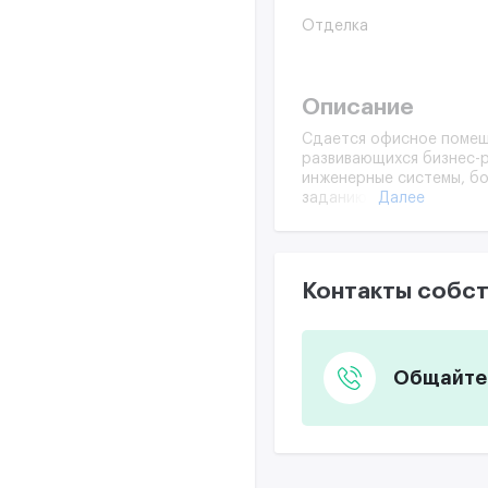
Отделка
Описание
Сдается офисное помеще
развивающихся бизнес-
инженерные системы, бо
Далее
заданию арендатора. П
пожелания арендатора п
Контакты собст
Общайтес