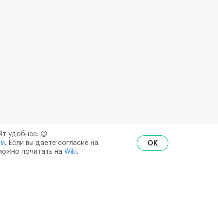
йт удобнее. 😉
ым
. Если вы даете согласие на
OK
 можно почитать на
Wiki
.
RU
ENG
₽
$
€
ональных данных