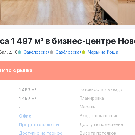
а 1 497 м² в
бизнес-центре Нов
Вал, д 18
Савёловская
Савёловская
Марьина Роща
нято с рынка
1 497 м²
Готовность к въезду
1 497 м²
Планировка
-
Мебель
Офис
Вход в помещение
Предоставляется
Доступ в помещение
Доступно на тарифе
Высота потолков