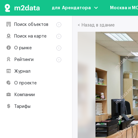
для  Арендатора
Москва и М
Поиск объектов
< Назад в здание
Аренда
Поиск на карте
Продажа
Аренда
О рынке
Здания
Продажа
Классификация
Коворкинги
Рейтинги
Здания
Терминология
Объекты
Коворкинги
Журнал
Премии по
Участники рынка
недвижимости
О проекте
Экологическая
сертификация
Компании
Полезные
ресурсы
Тарифы