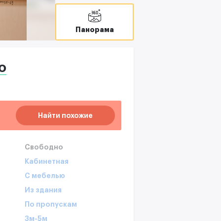
Панорама
о
Найти похожие
Свободно
Кабинетная
С мебелью
Из здания
По пропускам
3м-5м