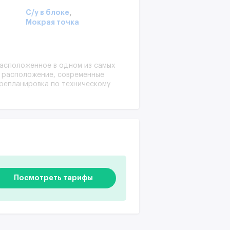
,
С/у в блоке
Мокрая точка
асположенное в одном из самых
 расположение, современные
репланировка по техническому
 20.03.2026 можно учесть
Посмотреть тарифы