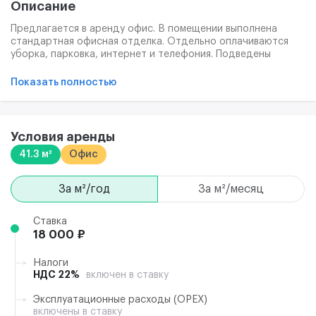
Описание
Предлагается в аренду офис. В помещении выполнена
стандартная офисная отделка. Отдельно оплачиваются
уборка, парковка, интернет и телефония. Подведены
слаботочные сети для телефонии и интернета.
Техническое оснащение соответствует требованиям
Показать полностью
пожарной безопасности и санитарным нормам.
Условия аренды
41.3 м²
Офис
за м²/год
за м²/месяц
Ставка
18 000 ₽
Налоги
НДС 22%
включен в ставку
Эксплуатационные расходы (ОРЕХ)
включены в ставку