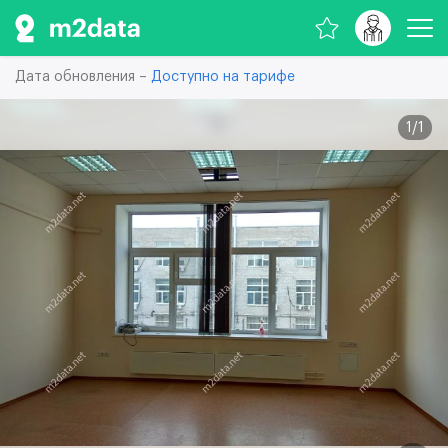
Дата обновления –
Доступно на тарифе
1
/
1