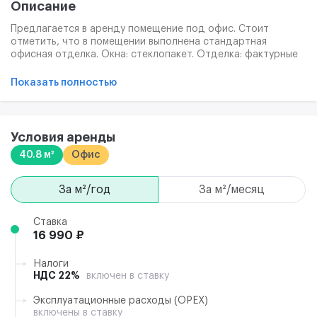
Описание
Предлагается в аренду помещение под офис. Стоит
отметить, что в помещении выполнена стандартная
офисная отделка. Окна: стеклопакет. Отделка: фактурные
обои, ковролин. Состояние: отличное. Интернет: быстрое
подключение,скорость на выбор. Полностью готово к
Показать полностью
въезду. Дизайнерские торшеры для индивидуального
освещения рабочих мест создают комфортную атмосферу
в офисе. Высококачественное ковровое покрытие с
эффектом шумопоглощения.
Условия аренды
40.8 м²
Офис
за м²/год
за м²/месяц
Ставка
16 990 ₽
Налоги
НДС 22%
включен в ставку
Эксплуатационные расходы (ОРЕХ)
включены в ставку