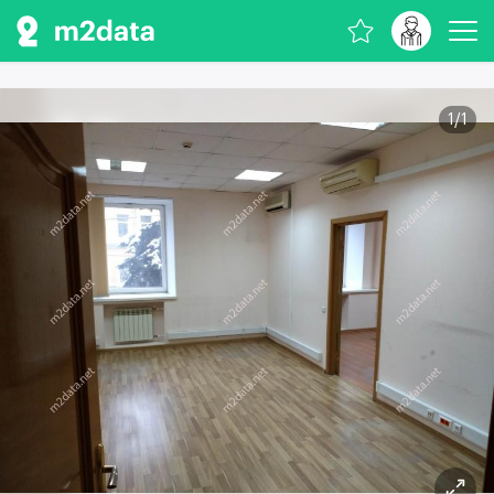
1
/
1