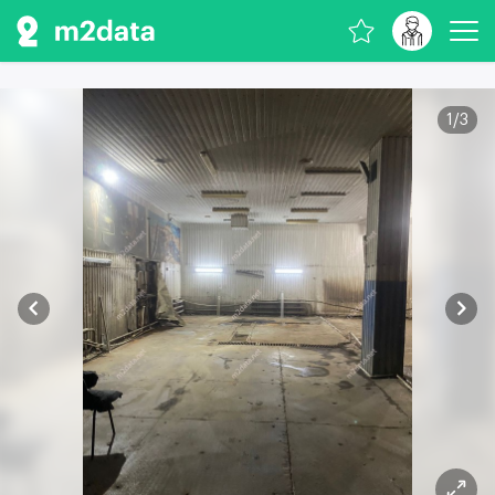
1
/
3