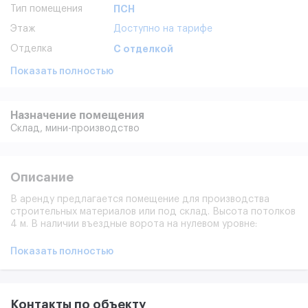
Тип помещения
ПСН
Этаж
Доступно на тарифе
Отделка
С отделкой
Показать полностью
Назначение помещения
Склад,
мини-производство
Описание
В аренду предлагается помещение для производства
строительных материалов или под склад. Высота потолков
4 м. В наличии въездные ворота на нулевом уровне:
3,6х3,8м и мокрая точка. Помещение отапливаемое
(паровое отопление), оснащено ХВС. Парковка на
Показать полностью
территори (въезд платный). Территория находится под
круглосуточной охраной и видеонаблюдением. Проведены
все коммуникации, контроль доступа. Круглосуточный
доступ. При необходимости ремонта предоставляются
Контакты по объекту