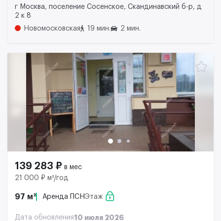
г Москва, поселение Сосенское, Скандинавский б-р, д
2 к 8
Новомосковская
19 мин.
2 мин.
139 283 ₽
в мес
21 000 ₽ м²/год
97 м²
Аренда ПСН
Этаж
Дата обновления
10 июля 2026