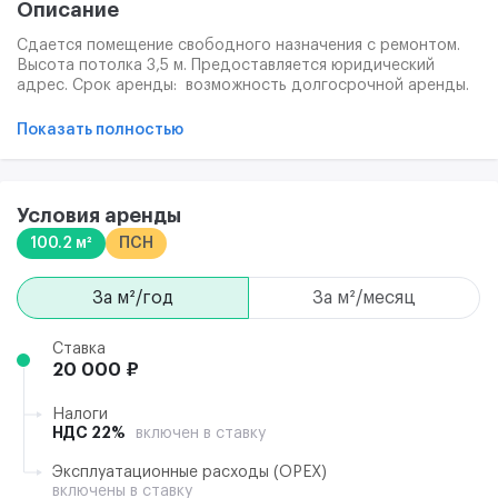
Описание
Сдается помещение свободного назначения с ремонтом.
Высота потолка 3,5 м. Предоставляется юридический
адрес. Срок аренды: возможность долгосрочной аренды.
Варианты оплаты: форма оплаты безналичная, с
расчетного счета конрагента. Удобное
Показать полностью
месторасположение, развитая инфраструктура.
Условия аренды
100.2 м²
ПСН
за м²/год
за м²/месяц
Ставка
20 000 ₽
Налоги
НДС 22%
включен в ставку
Эксплуатационные расходы (ОРЕХ)
включены в ставку