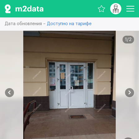
Дата обновления –
Доступно на тарифе
1
/
2