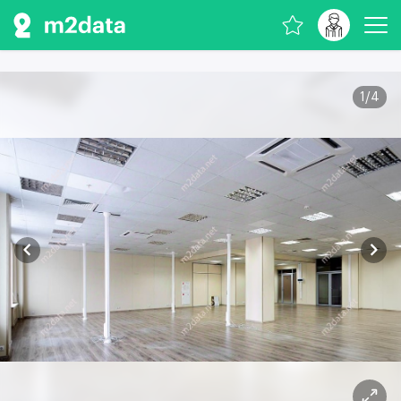
1
/
4