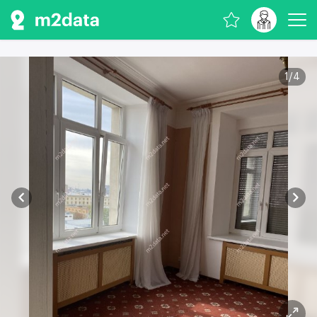
1
/
4