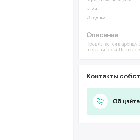
Этаж
Отделка
Описание
Предлагается в аренду
деятельности. Почтовое
Контакты собст
Общайтес