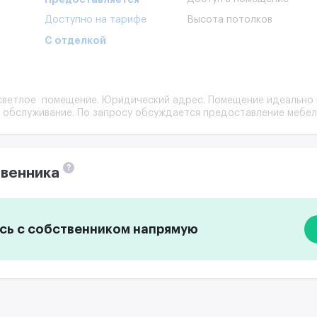
Доступно на тарифе
Высота потолков
С отделкой
 светлое помещение. Юридический адрес. Помещение идеально
 обслуживание. По запросу обсуждается предоставление мебел
?
венника
ь с собственником напрямую