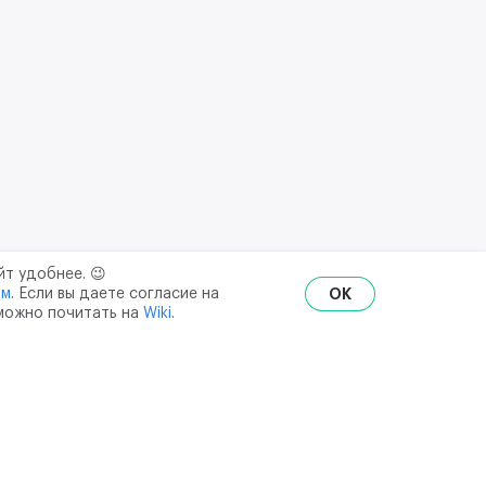
йт удобнее. 😉
ым
. Если вы даете согласие на
OK
 можно почитать на
Wiki
.
RU
ENG
₽
$
€
ональных данных