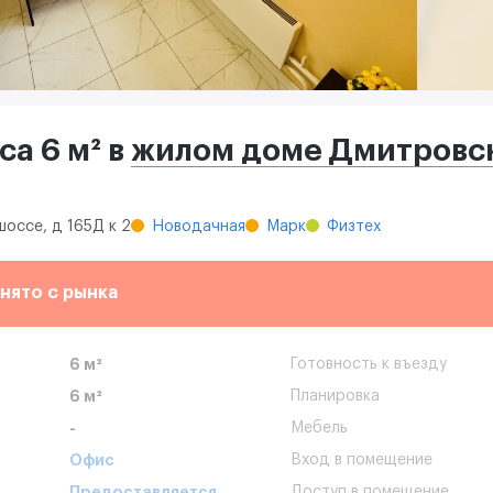
а 6 м² в
жилом доме Дмитровск
шоссе, д 165Д к 2
Новодачная
Марк
Физтех
нято с рынка
6 м²
Готовность к въезду
6 м²
Планировка
-
Мебель
Офис
Вход в помещение
Предоставляется
Доступ в помещение