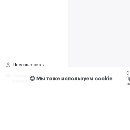
Помощь юриста
Э
Подписаться на
😉 Мы тоже используем cookie
П
рассылку
и
Пользовательское согла
Реклама и сотрудничес
+7 (499) 321 23 23 доб. 0