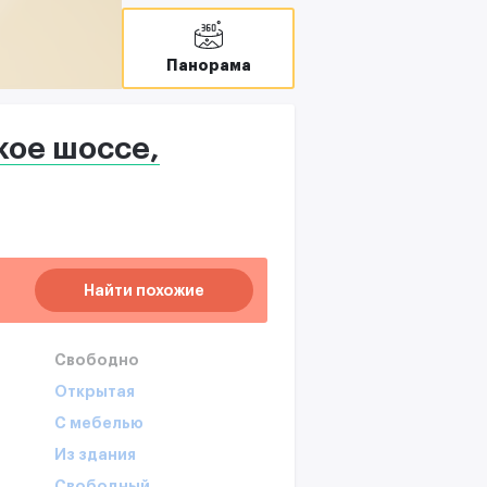
Панорама
ое шоссе,
Найти похожие
Свободно
Открытая
С мебелью
Из здания
Свободный