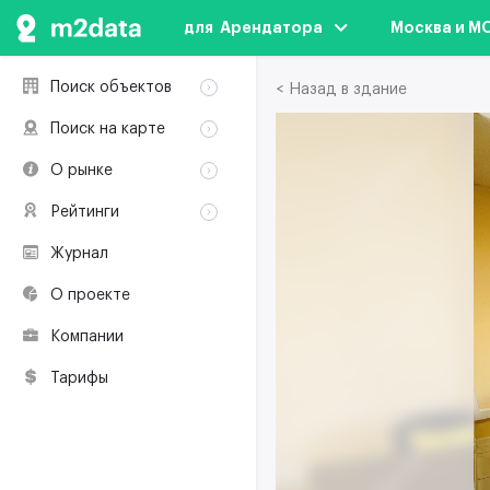
для  Арендатора
Москва и М
Поиск объектов
< Назад в здание
Аренда
Поиск на карте
Продажа
Аренда
О рынке
Здания
Продажа
Классификация
Коворкинги
Рейтинги
Здания
Терминология
Объекты
Коворкинги
Журнал
Премии по
Участники рынка
недвижимости
О проекте
Экологическая
сертификация
Компании
Полезные
ресурсы
Тарифы